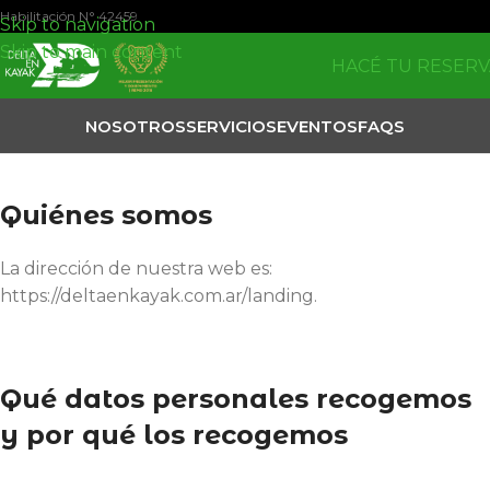
Habilitación N° 42459
Skip to navigation
Skip to main content
HACÉ TU RESERV
NOSOTROS
SERVICIOS
EVENTOS
FAQS
Quiénes somos
La dirección de nuestra web es:
https://deltaenkayak.com.ar/landing.
Qué datos personales recogemos
y por qué los recogemos