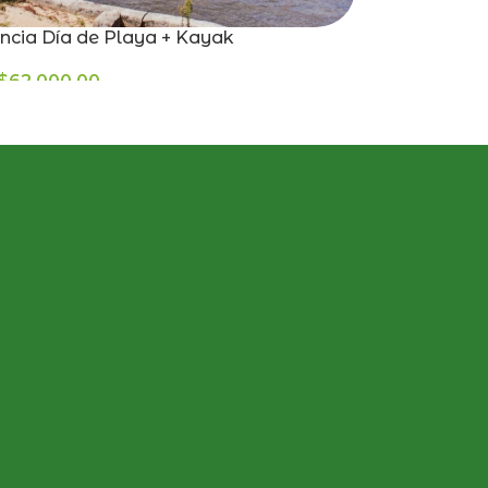
ncia Día de Playa + Kayak
$
62.000,00