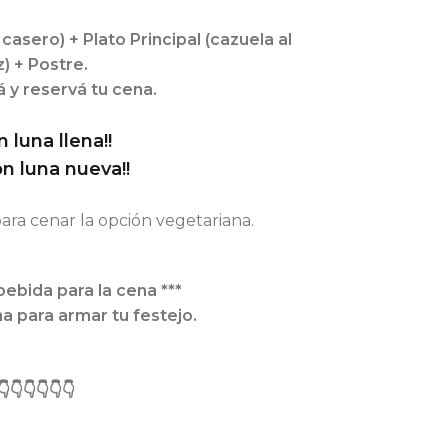
asero) + Plato Principal (cazuela al
) + Postre.
 y reservá tu cena.
luna llena!!
n luna nueva!!
para cenar la opción vegetariana.
 bebida para la cena ***
a para armar tu festejo.
👇👇👇👇👇👇