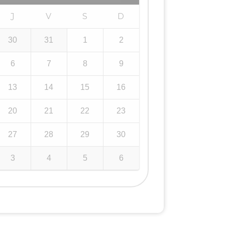
J
V
S
D
30
31
1
2
6
7
8
9
13
14
15
16
20
21
22
23
27
28
29
30
3
4
5
6