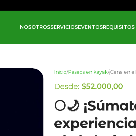
NOSOTROS
SERVICIOS
EVENTOS
REQUISITOS
Inicio
Paseos en kayak
¡Cena en el 
Desde:
$
52.000,00
🌕🌙 ¡Súmat
experienci