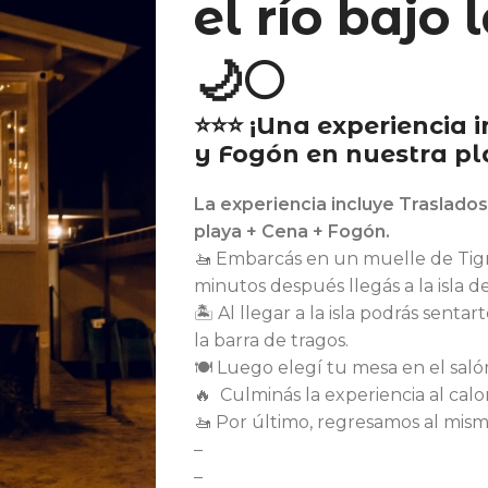
el río bajo 
🌙🌕
⭐⭐⭐ ¡Una experiencia 
y Fogón en nuestra pl
La experiencia incluye Traslados
playa + Cena + Fogón.
🚤 Embarcás en un muelle de Tigr
minutos después llegás a la isla d
🏝️ Al llegar a la isla podrás sentar
la barra de tragos.
🍽️ Luego elegí tu mesa en el salón
🔥
Culminás la experiencia al calo
🚤 Por último, regresamos al mism
–
–