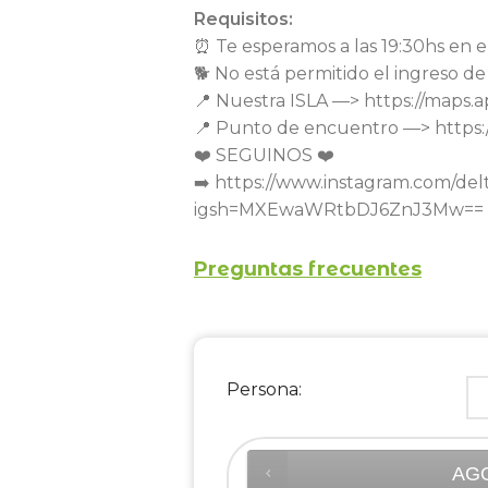
Requisitos:
⏰ Te esperamos a las 19:30hs en e
🐕 No está permitido el ingreso de
📍 Nuestra ISLA —> https://map
📍 Punto de encuentro —> https
❤️ SEGUINOS ❤️
➡️ https://www.instagram.com/de
igsh=MXEwaWRtbDJ6ZnJ3Mw==
Preguntas frecuentes
Persona:
AG