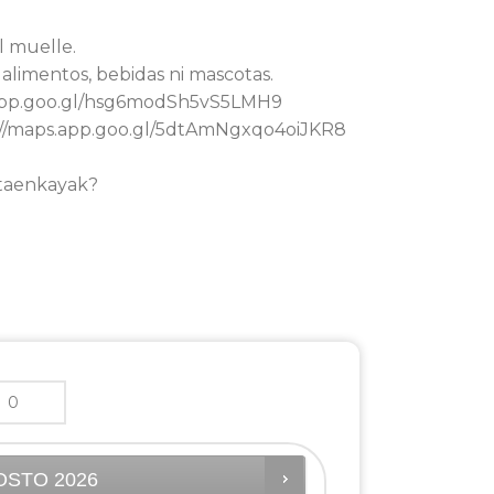
l muelle.
 alimentos, bebidas ni mascotas.
s.app.goo.gl/hsg6modSh5vS5LMH9
://maps.app.goo.gl/5dtAmNgxqo4oiJKR8
ltaenkayak?
OSTO
2026