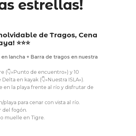
las estrellas!
inolvidable de Tragos, Cena
aya! ⭐⭐⭐
 en lancha + Barra de tragos en nuestra
e (👇»Punto de encuentro») y 10
e Delta en kayak (👇»Nuestra ISLA»).
te en la playa frente al río y disfrutar de
/playa para cenar con vista al río.
r del fogón.
o muelle en Tigre.