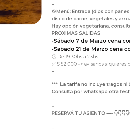
–
🍲Menú: Entrada (dips con panes c
disco de carne, vegetales y arroz
Hay opción vegetariana, consultá
PROXIMAS SALIDAS
-Sábado 7 de Marzo cena con 
-Sabado 21 de Marzo cena co
🕛 De 19:30hs a 23hs
✅ $ 52.000 –> avísanos si quieres 
–
*** La tarifa no incluye tragos ni
Consultá por whatsapp otra fech
–
–
RESERVÁ TU ASIENTO —-
👇👇👇👇
–
–