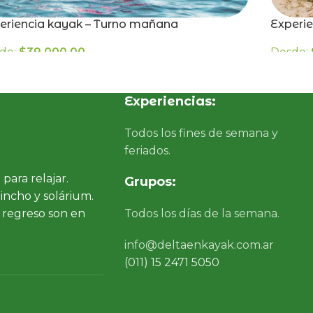
eriencia kayak – Turno mañana
Experie
de:
$
39.000,00
Desde:
Experiencias:
Todos los fines de semana y
feriados.
para relajar.
Grupos:
uincho y solárium.
 regreso son en
Todos los días de la semana.
info@deltaenkayak.com.ar
(011) 15 2471 5050