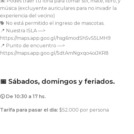
🏝️ Podes traer tu lona para tomar sol, mate, libro, y
música (excluyente auriculares para no invadir la
experiencia del vecino)
🐕 No está permitido el ingreso de mascotas.
📍 Nuestra ISLA —>
https://maps.app.goo.gl/hsg6modSh5vS5LMH9
📍 Punto de encuentro —>
https://maps.app.goo.gl/5dtAmNgxqo4oiJKR8
📅 Sábados, domingos y feriados.
🕥 De 10:30 a 17 hs.
Tarifa para pasar el día:
$52.000 por persona