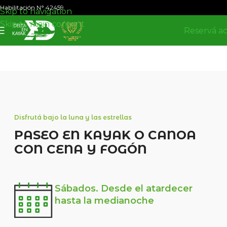
Habilitación N° 42459
Skip to navigation
Skip to main content
Reservá a
Disfrutá bajo la luna y las estrellas
PASEO EN KAYAK O CANOA
CON CENA Y FOGÓN
Sábados. Desde el atardecer
hasta la medianoche